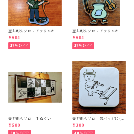
壷井彰久ソロ - アクリルキー
壷井彰久ソロ - アクリルキー
ホルダーC (壷井さん夏)
ホルダーB (壷胃くん)
¥504
¥504
37%OFF
37%OFF
壷井彰久ソロ - 手ぬぐい
壷井彰久ソロ - 缶バッジC (C
Dジャケット原画)
¥500
¥300
50%OFF
40%OFF