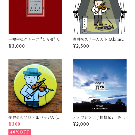
一噌幸弘グループ "しらせ" /
壷井彰久 / 一人天下 (Akihisa
ふ、ふ、ふ、●一噌幸弘・し
Tsuboy / Hitori Tenka)
¥3,000
¥2,500
らせLIVE
壷井彰久ソロ - 缶バッジA (壷
オオフジツボ / 探検記2「みち
井さん)
のくの夏空」
¥300
¥2,000
40%OFF