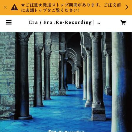
★ご注意★発送ストップ期間があります。ご注文前
に店舗トップをご覧ください!
Era / Era :Re-Recording | Ak
ihisa Tsuboy Direct