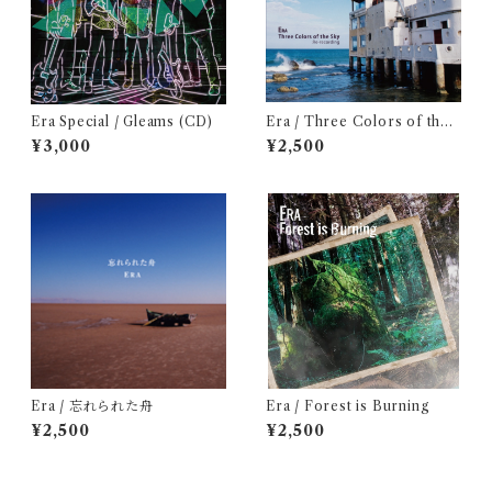
Era Special / Gleams (CD)
Era / Three Colors of the
Sky : Re-Recording
¥3,000
¥2,500
Era / 忘れられた舟
Era / Forest is Burning
¥2,500
¥2,500