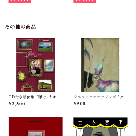
その他の商品
CD付き譜面集「弾ける! オオ
タニクミとオオフジツボ / ク
フジツボ Vol.1」
リアファイル「ダイアモンド
¥3,500
¥500
ドラゴン」