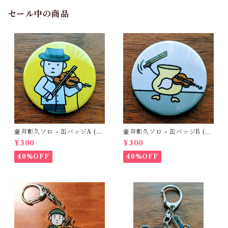
セール中の商品
壷井彰久ソロ - 缶バッジA (壷
壷井彰久ソロ - 缶バッジB (壷
井さん)
胃くん)
¥300
¥300
40%OFF
40%OFF