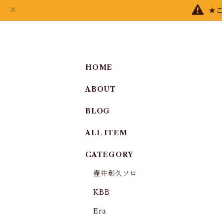
★
HOME
ABOUT
BLOG
ALL ITEM
CATEGORY
壷井彰久ソロ
KBB
Era