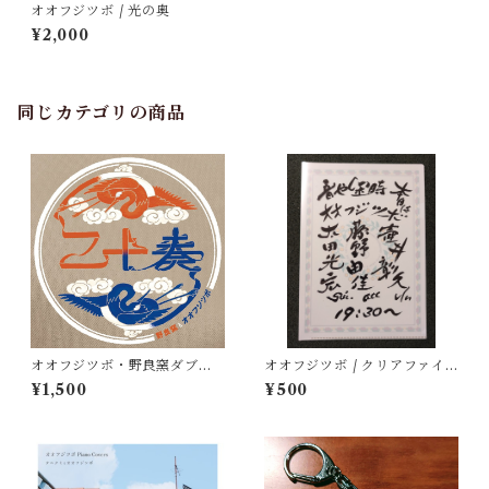
オオフジツボ / 光の奥
¥2,000
同じカテゴリの商品
オオフジツボ・野良窯ダブル2
オオフジツボ / クリアファイ
0周年記念ミニアルバム / 二十
ル「音や金時」
¥1,500
¥500
奏