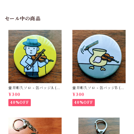
セール中の商品
壷井彰久ソロ - 缶バッジA (壷
壷井彰久ソロ - 缶バッジB (壷
井さん)
胃くん)
¥300
¥300
40%OFF
40%OFF