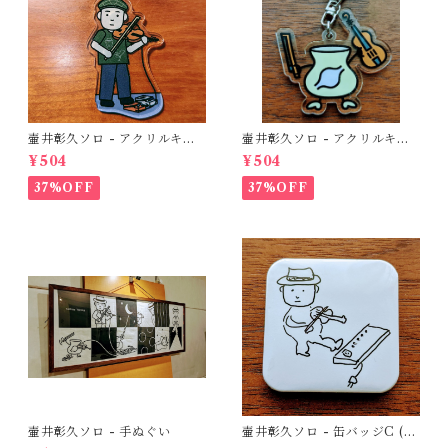
壷井彰久ソロ - アクリルキー
壷井彰久ソロ - アクリルキー
ホルダーC (壷井さん夏)
ホルダーB (壷胃くん)
¥504
¥504
37%OFF
37%OFF
壷井彰久ソロ - 手ぬぐい
壷井彰久ソロ - 缶バッジC (C
Dジャケット原画)