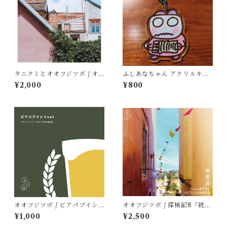
タニクミとオオフジツボ / オ
ふしあなちゃん アクリルキー
オフジツボ Piano Covers
ホルダー
¥2,000
¥800
オオフジツボ / ビアパブイシ
オオフジツボ / 探検記8「続・
イset -おいしいビールのため
風の国」featuring 赤木りえ
¥1,000
¥2,500
の音楽-