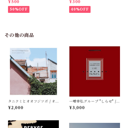
¥500
¥300
50%OFF
40%OFF
その他の商品
タニクミとオオフジツボ / オ
一噌幸弘グループ "しらせ" /
オフジツボ Piano Covers
ふ、ふ、ふ、●一噌幸弘・し
¥2,000
¥3,000
らせLIVE