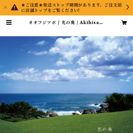
★ご注意★発送ストップ期間があります。ご注文前
に店舗トップをご覧ください!
オオフジツボ / 光の奥 | Akihisa T
suboy Direct